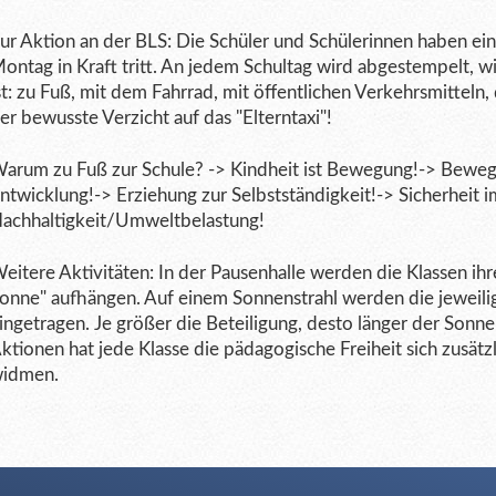
ur Aktion an der BLS: Die Schüler und Schülerinnen haben ein
ontag in Kraft tritt. An jedem Schultag wird abgestempelt, 
st: zu Fuß, mit dem Fahrrad, mit öffentlichen Verkehrsmitteln,
er bewusste Verzicht auf das "Elterntaxi"!
arum zu Fuß zur Schule? -> Kindheit ist Bewegung!-> Bewegu
ntwicklung!-> Erziehung zur Selbstständigkeit!-> Sicherheit 
achhaltigkeit/Umweltbelastung!
eitere Aktivitäten: In der Pausenhalle werden die Klassen ih
onne" aufhängen. Auf einem Sonnenstrahl werden die jeweili
ingetragen. Je größer die Beteiligung, desto länger der Son
ktionen hat jede Klasse die pädagogische Freiheit sich zusät
idmen.