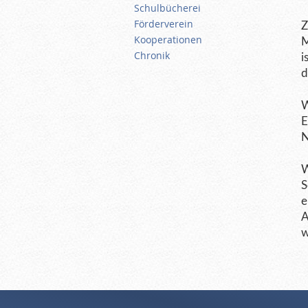
Schulbücherei
Förderverein
Z
Kooperationen
M
Chronik
i
d
W
E
N
W
S
e
A
w