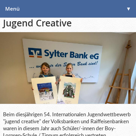
Menü
▼
Jugend Creative
▼
▼
Beim diesjährigen 54. Internationalen Jugendwettbewerb
"jugend creative" der Volksbanken und Raiffeisenbanken
waren in diesem Jahr auch Schüler/-innen der Boy-
Lornsen-Schule / Tinnum erfolgreich vertreten.