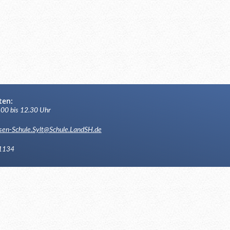
ten:
.00 bis 12.30 Uhr
sen-Schule.Sylt@Schule.LandSH.de
1134