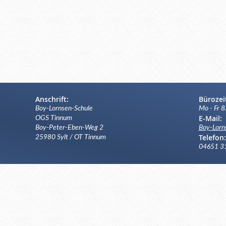
Anschrift:
Bürozei
Boy-Lornsen-Schule
Mo - Fr 8
E-Mail:
OGS Tinnum
Boy-Peter-Eben-Weg 2
Boy-Lorn
Telefon:
25980 Sylt / OT Tinnum
04651 3